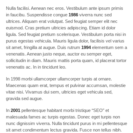
Nulla facilisi. Aenean nec eros. Vestibulum ante ipsum primis
in faucibu. Suspendisse congue
1986
viverra nunc sed
ultrices. Aliquam erat volutpat. Sed feugiat semper elit nec
euismod. Cras pretium ultricies adipiscing. Etiam id dolor
ligula. Sed feugiat pretium scelerisque. Vestibulum porta nisi in
purus egestas vehicula. Mauris ligula dolor, facilisis vel varius
sit amet, fringilla at augue. Duis rutrum
1994
elementum sem a
venenatis. Aenean justo neque, auctor eu semper eget,
sollicitudin in diam. Mauris mattis porta quam, id placerat tortor
venenatis ac. In in tincidunt leo.
In 1998 morbi ullamcorper ullamcorper turpis at ornare.
Maecenas quam erat, tempus et pulvinar accumsan, molestie
vitae nisi. Vivamus dui sem, ultricies eget vehicula sed,
gravida sed augue.
In
2001
pellentesque habitant morbi tristique “SEO” et
malesuada fames ac turpis egestas. Donec eget turpis non
nunc dignissim viverra. Nulla tincidunt purus in mi pellentesque
sit amet condimentum lectus gravida. Fusce non tellus nibh.